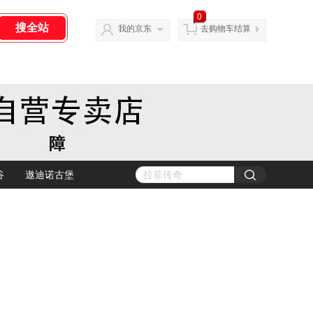
0
我的京东
去购物车结算
谷
遨迪诺古堡