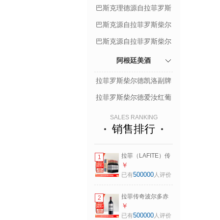
德酿酒师珍藏赤霞珠佳美
巴斯克理德源自拉菲罗斯
娜
柴尔德赤霞珠红葡萄酒
巴斯克源自拉菲罗斯柴尔
德桃红葡萄酒
巴斯克源自拉菲罗斯柴尔
德霞多丽白葡萄酒
阿根廷美酒
拉菲罗斯柴尔德凯洛副牌
红葡萄酒
拉菲罗斯柴尔德爱汝红葡
萄酒
SALES RANKING
销售排行
拉菲（LAFITE）传
1
奇波尔多赤霞珠干
￥
红葡萄酒750ml*6
500000
已有
人评价
红酒整箱装 送礼物
拉菲传奇波尔多赤
2
霞珠干红葡萄酒
￥
750ml 红酒单瓶装
500000
已有
人评价