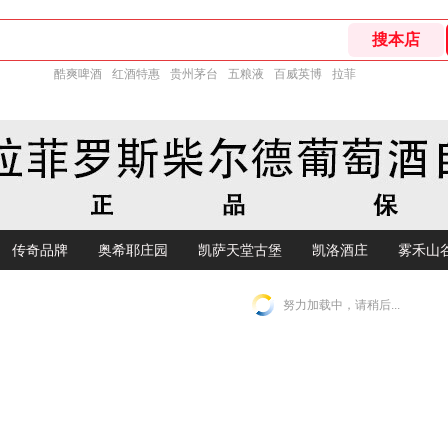
酷爽啤酒
红酒特惠
贵州茅台
五粮液
百威英博
拉菲
传奇品牌
奥希耶庄园
凯萨天堂古堡
凯洛酒庄
雾禾山
努力加载中，请稍后...