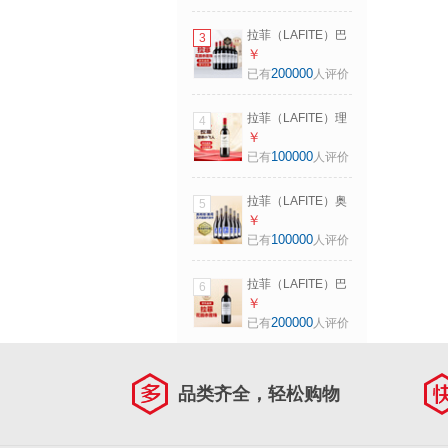
拉菲（LAFITE）巴
3
斯克花园赤霞珠干
￥
红葡萄酒750ml*6
200000
已有
人评价
瓶 婚宴红酒整箱 原
瓶进口
拉菲（LAFITE）理
4
德小飞人赤霞珠干
￥
红葡萄酒原瓶进口
100000
已有
人评价
750ml单支装 过节
日送礼红酒
拉菲（LAFITE）奥
5
希耶黑鸢红葡萄酒
￥
750ml*6瓶整箱装
100000
已有
人评价
法国原瓶进口山姆
同款红酒
拉菲（LAFITE）巴
6
斯克花园赤霞珠干
￥
红葡萄酒 750ml 单
200000
已有
人评价
瓶装 原瓶进口红酒
品类齐全，轻松购物